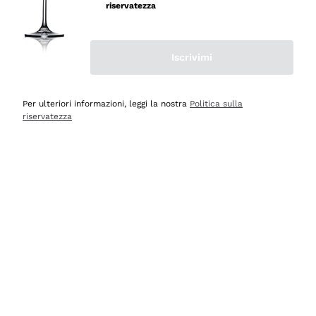
professionalità
riservatezza
Acquirente verificato
Iscrivimi
Ieri
Seri affidabili
Per ulteriori informazioni, leggi la nostra
Politica sulla
riservatezza
Acquirente verificato
Ieri
Il catalogo offre moltissime possibilità di scelta tra tanti
prodotti diversi e con un ampio range di prezzo. Le
indicazioni dei consulenti sono estremamente chiare e
conformi alle caratteristiche dei prodotti acquistati
Acquirente verificato