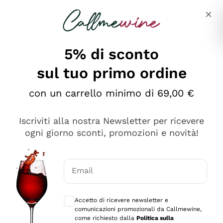
Salta al contenuto principale
Descrivi cosa stai cercando
5% di sconto
sul tuo primo ordine
Ottimo
con un carrello minimo di 69,00 €
4,5
/5
2.561
Iscriviti alla nostra Newsletter per ricevere
recensioni
ogni giorno sconti, promozioni e novità!
Le nostre recensioni a 4 e 5 stelle.
Clicca qui per leggerle tutte >
Email
Precedente
Successivo
Consensi opzionali per ricevere comunica
Accetto di ricevere newsletter e
Oggi
comunicazioni promozionali da Callmewine,
Acquisto semplice nelle modalità, gestito con rapidità e
come richiesto dalla
Politica sulla