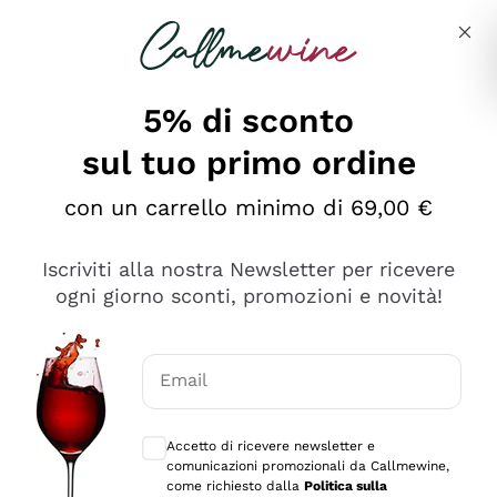
Salta al contenuto principale
Descrivi cosa stai cercando
5% di sconto
sul tuo primo ordine
Ottimo
con un carrello minimo di 69,00 €
4,5
/5
2.561
Iscriviti alla nostra Newsletter per ricevere
recensioni
ogni giorno sconti, promozioni e novità!
Le nostre recensioni a 4 e 5 stelle.
Clicca qui per leggerle tutte >
Email
Precedente
Successivo
Consensi opzionali per ricevere comunica
Accetto di ricevere newsletter e
Oggi
comunicazioni promozionali da Callmewine,
Acquisto semplice nelle modalità, gestito con rapidità e
come richiesto dalla
Politica sulla