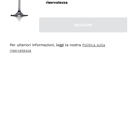
professionalità
riservatezza
Acquirente verificato
Iscrivimi
Oggi
Seri affidabili
Per ulteriori informazioni, leggi la nostra
Politica sulla
riservatezza
Acquirente verificato
Ieri
Il catalogo offre moltissime possibilità di scelta tra tanti
prodotti diversi e con un ampio range di prezzo. Le
indicazioni dei consulenti sono estremamente chiare e
conformi alle caratteristiche dei prodotti acquistati
Acquirente verificato