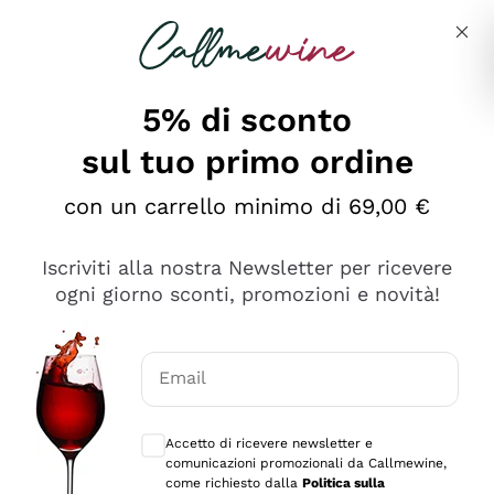
Salta al contenuto principale
Descrivi cosa stai cercando
5% di sconto
sul tuo primo ordine
Ottimo
con un carrello minimo di 69,00 €
4,5
/5
2.559
Iscriviti alla nostra Newsletter per ricevere
recensioni
ogni giorno sconti, promozioni e novità!
Le nostre recensioni a 4 e 5 stelle.
Clicca qui per leggerle tutte >
Email
Precedente
Successivo
Consensi opzionali per ricevere comunica
Accetto di ricevere newsletter e
Oggi
comunicazioni promozionali da Callmewine,
Il catalogo offre moltissime possibilità di scelta tra tanti
come richiesto dalla
Politica sulla