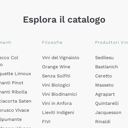
Esplora il catalogo
manti
Filosofie
Produttori Vin
ecco Col
Vini del Vignaiolo
Sedilesu
do
Orange Wine
Bastianich
quette Limoux
Senza Solfiti
Ceretto
anti Pinot
Vini Biologici
Masseto
anti Ribolla
Vini Biodinamici
Agrapart
ciacorta Saten
Vini in Anfora
Quintarelli
rusco Vivace
Lieviti Indigeni
Jacquesson
 Spumante
FIVI
Rinaldi