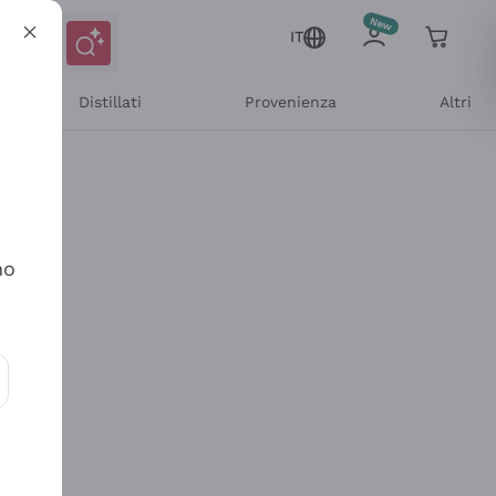
IT
Distillati
Provenienza
Altri
no
ioni e offerte personalizzate