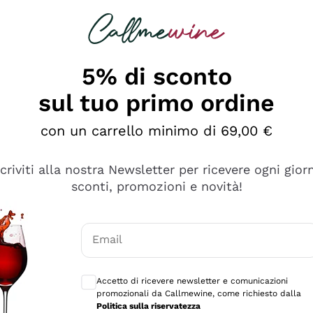
rcando
Champagne
Spumanti
Tutti i Vini
5% di sconto
sul tuo primo ordine
con un carrello minimo di 69,00 €
scriviti alla nostra Newsletter per ricevere ogni gior
sconti, promozioni e novità!
Email
Consensi opzionali per ricevere comunicaz
Accetto di ricevere newsletter e comunicazioni
promozionali da Callmewine, come richiesto dalla
sima
Politica sulla riservatezza