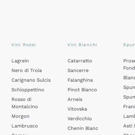
Vini Rossi
Vini Bianchi
Spu
Lagrein
Catarratto
Pros
Fon
Nero di Troia
Sancerre
Blan
Carignano Sulcis
Falanghina
Spum
Schioppettino
Pinot Bianco
Spum
Rosso di
Arneis
Montalcino
Fran
Vitovska
Morgon
Lamb
Verdicchio
Lambrusco
Asti
Chenin Blanc