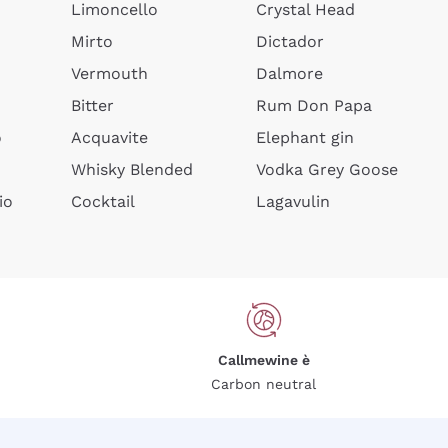
Limoncello
Crystal Head
Mirto
Dictador
Vermouth
Dalmore
Bitter
Rum Don Papa
o
Acquavite
Elephant gin
Whisky Blended
Vodka Grey Goose
io
Cocktail
Lagavulin
Callmewine è
Carbon neutral