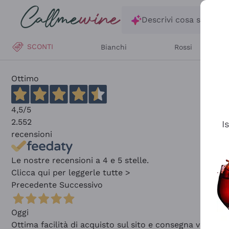
Salta al contenuto principale
Descrivi cosa stai ce
SCONTI
Bianchi
Rossi
Ottimo
4,5
/5
2.552
I
recensioni
Le nostre recensioni a 4 e 5 stelle.
Clicca qui per leggerle tutte >
Precedente
Successivo
Oggi
Ottima facilità di acquisto sul sito e consegna velocis