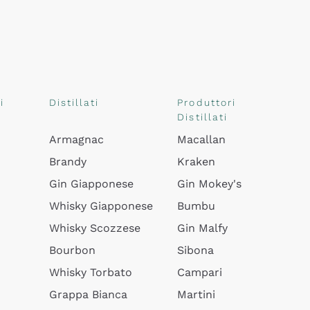
i
Distillati
Produttori
Distillati
Armagnac
Macallan
Brandy
Kraken
Gin Giapponese
Gin Mokey's
Whisky Giapponese
Bumbu
Whisky Scozzese
Gin Malfy
Bourbon
Sibona
Whisky Torbato
Campari
Grappa Bianca
Martini