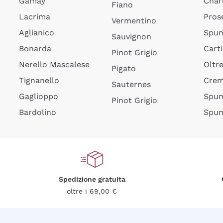
Gamay
Char
Fiano
Lacrima
Pros
Vermentino
Aglianico
Spum
Sauvignon
Bonarda
Cart
Pinot Grigio
Nerello Mascalese
Oltr
Pigato
Tignanello
Cre
Sauternes
Gaglioppo
Spum
Pinot Grigio
Bardolino
Spum
Spedizione gratuita
oltre i 69,00 €