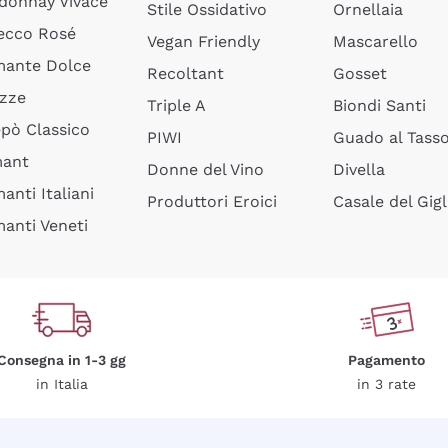
donnay Vivace
Stile Ossidativo
Ornellaia
ecco Rosé
Vegan Friendly
Mascarello
ante Dolce
Recoltant
Gosset
izze
Triple A
Biondi Santi
epò Classico
PIWI
Guado al Tass
mant
Donne del Vino
Divella
anti Italiani
Produttori Eroici
Casale del Gigl
anti Veneti
Consegna in 1-3 gg
Pagamento
in Italia
in 3 rate