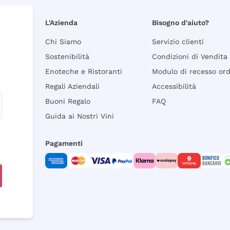
L'Azienda
Bisogno d'aiuto?
Chi Siamo
Servizio clienti
Sostenibilità
Condizioni di Vendita
Enoteche e Ristoranti
Modulo di recesso or
Regali Aziendali
Accessibilità
Buoni Regalo
FAQ
Guida ai Nostri Vini
Pagamenti