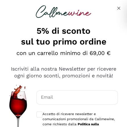
Salta al contenuto principale
Descrivi cosa stai cercando
5% di sconto
sul tuo primo ordine
Ottimo
con un carrello minimo di 69,00 €
4,5
/5
2.551
Iscriviti alla nostra Newsletter per ricevere
recensioni
ogni giorno sconti, promozioni e novità!
Le nostre recensioni a 4 e 5 stelle.
Clicca qui per leggerle tutte >
Email
Precedente
Successivo
Consensi opzionali per ricevere comunica
Accetto di ricevere newsletter e
Oggi
comunicazioni promozionali da Callmewine,
Perfetti e attenti al cliente
come richiesto dalla
Politica sulla