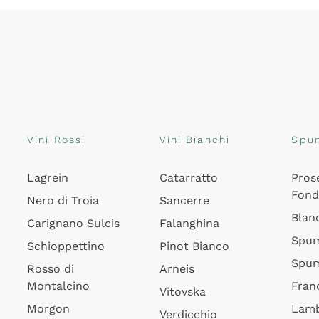
Vini Rossi
Vini Bianchi
Spu
Lagrein
Catarratto
Pros
Fon
Nero di Troia
Sancerre
Blan
Carignano Sulcis
Falanghina
Spum
Schioppettino
Pinot Bianco
Spum
Rosso di
Arneis
Montalcino
Fran
Vitovska
Morgon
Lamb
Verdicchio