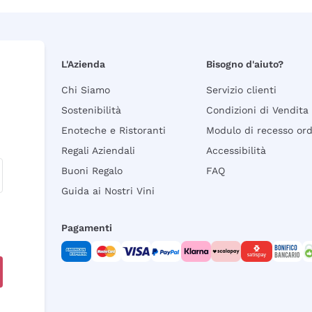
L'Azienda
Bisogno d'aiuto?
Chi Siamo
Servizio clienti
Sostenibilità
Condizioni di Vendita
Enoteche e Ristoranti
Modulo di recesso or
Regali Aziendali
Accessibilità
Buoni Regalo
FAQ
Guida ai Nostri Vini
Pagamenti