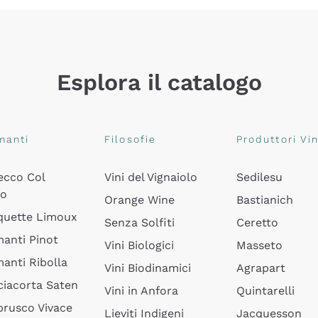
Esplora il catalogo
manti
Filosofie
Produttori Vin
ecco Col
Vini del Vignaiolo
Sedilesu
do
Orange Wine
Bastianich
quette Limoux
Senza Solfiti
Ceretto
anti Pinot
Vini Biologici
Masseto
anti Ribolla
Vini Biodinamici
Agrapart
ciacorta Saten
Vini in Anfora
Quintarelli
rusco Vivace
Lieviti Indigeni
Jacquesson