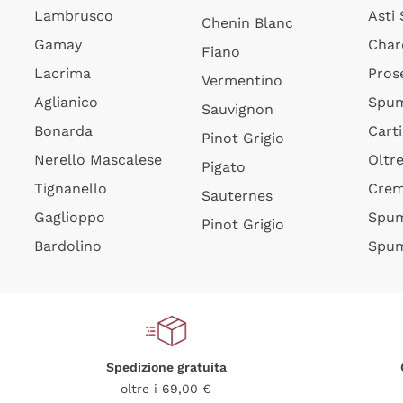
Lambrusco
Asti
Chenin Blanc
Gamay
Char
Fiano
Lacrima
Pros
Vermentino
Aglianico
Spum
Sauvignon
Bonarda
Cart
Pinot Grigio
Nerello Mascalese
Oltr
Pigato
Tignanello
Cre
Sauternes
Gaglioppo
Spum
Pinot Grigio
Bardolino
Spum
Spedizione gratuita
oltre i 69,00 €