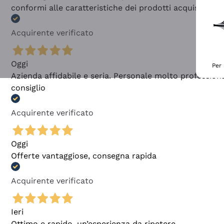
conformi alle caratteristiche dei prodotti acquistati
Acquirente verificato
Oggi
Per 
Azienda affidabile e seria. Personale molto profession
consiglio
Acquirente verificato
Oggi
Offerte vantaggiose, consegna rapida
Acquirente verificato
Ieri
Ottimo e rapido, un’esperienza da ripetere