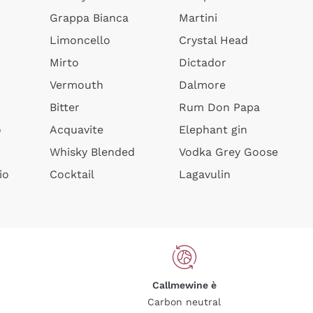
Grappa Bianca
Martini
Limoncello
Crystal Head
Mirto
Dictador
Vermouth
Dalmore
Bitter
Rum Don Papa
o
Acquavite
Elephant gin
Whisky Blended
Vodka Grey Goose
io
Cocktail
Lagavulin
Callmewine è
Carbon neutral