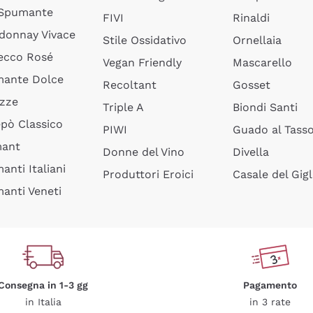
 Spumante
FIVI
Rinaldi
donnay Vivace
Stile Ossidativo
Ornellaia
ecco Rosé
Vegan Friendly
Mascarello
ante Dolce
Recoltant
Gosset
izze
Triple A
Biondi Santi
epò Classico
PIWI
Guado al Tass
mant
Donne del Vino
Divella
anti Italiani
Produttori Eroici
Casale del Gigl
anti Veneti
Consegna in 1-3 gg
Pagamento
in Italia
in 3 rate