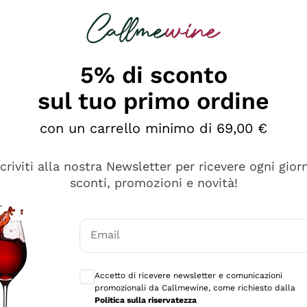
rcando
Champagne
Spumanti
Tutti i Vini
5% di sconto
sul tuo primo ordine
con un carrello minimo di 69,00 €
scriviti alla nostra Newsletter per ricevere ogni gior
sconti, promozioni e novità!
Email
Consensi opzionali per ricevere comunicaz
Accetto di ricevere newsletter e comunicazioni
promozionali da Callmewine, come richiesto dalla
tanti prodotti diversi e con un ampio range di prezzo. Le 
Politica sulla riservatezza