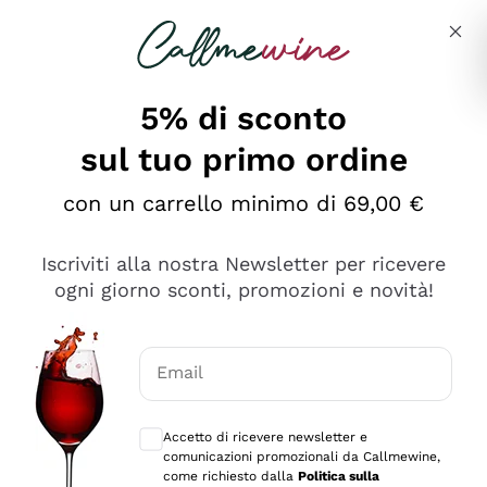
Salta al contenuto principale
Descrivi cosa stai cercando
5% di sconto
sul tuo primo ordine
Ottimo
con un carrello minimo di 69,00 €
4,5
/5
2.551
Iscriviti alla nostra Newsletter per ricevere
recensioni
ogni giorno sconti, promozioni e novità!
Le nostre recensioni a 4 e 5 stelle.
Clicca qui per leggerle tutte >
Email
Precedente
Successivo
Consensi opzionali per ricevere comunica
Accetto di ricevere newsletter e
Oggi
comunicazioni promozionali da Callmewine,
Perfetti e attenti al cliente
come richiesto dalla
Politica sulla