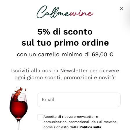
Salta al contenuto principale
Descrivi cosa stai cercando
5% di sconto
sul tuo primo ordine
Ottimo
con un carrello minimo di 69,00 €
4,5
/5
2.566
Iscriviti alla nostra Newsletter per ricevere
recensioni
ogni giorno sconti, promozioni e novità!
Le nostre recensioni a 4 e 5 stelle.
Clicca qui per leggerle tutte >
Email
Precedente
Successivo
Consensi opzionali per ricevere comunica
Accetto di ricevere newsletter e
Oggi
comunicazioni promozionali da Callmewine,
Ordine tutto ok, niente da dire a riguardo. Il sito in se
come richiesto dalla
Politica sulla