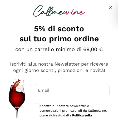
Salta al contenuto principale
Descrivi cosa stai cercando
5% di sconto
sul tuo primo ordine
Ottimo
con un carrello minimo di 69,00 €
4,5
/5
2.566
Iscriviti alla nostra Newsletter per ricevere
recensioni
ogni giorno sconti, promozioni e novità!
Le nostre recensioni a 4 e 5 stelle.
Clicca qui per leggerle tutte >
Email
Precedente
Successivo
Consensi opzionali per ricevere comunica
Accetto di ricevere newsletter e
Oggi
comunicazioni promozionali da Callmewine,
Ordine tutto ok, niente da dire a riguardo. Il sito in se
come richiesto dalla
Politica sulla