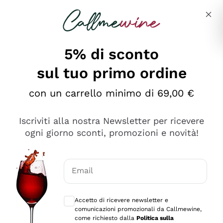
Salta al contenuto principale
Descrivi cosa stai cercando
5% di sconto
sul tuo primo ordine
Ottimo
con un carrello minimo di 69,00 €
4,5
/5
2.552
Iscriviti alla nostra Newsletter per ricevere
recensioni
ogni giorno sconti, promozioni e novità!
Le nostre recensioni a 4 e 5 stelle.
Clicca qui per leggerle tutte >
Email
Precedente
Successivo
Consensi opzionali per ricevere comunica
Accetto di ricevere newsletter e
Oggi
comunicazioni promozionali da Callmewine,
Ottima facilità di acquisto sul sito e consegna
come richiesto dalla
Politica sulla