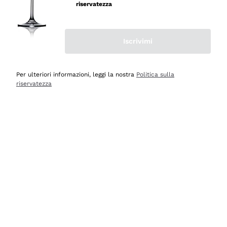
velocissima
riservatezza
Acquirente verificato
Iscrivimi
Ieri
Perfetti e attenti al cliente
Per ulteriori informazioni, leggi la nostra
Politica sulla
riservatezza
Acquirente verificato
2 Giorni Fa
Semplice nell'uso, puntuali e veloci.
Acquirente verificato
2 Giorni Fa
Ottima come sempre!