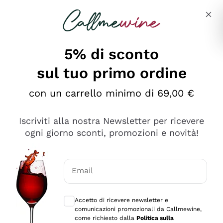
Salta al contenuto principale
Descrivi cosa stai cercando
5% di sconto
sul tuo primo ordine
Ottimo
con un carrello minimo di 69,00 €
4,5
/5
2.566
Iscriviti alla nostra Newsletter per ricevere
recensioni
ogni giorno sconti, promozioni e novità!
Le nostre recensioni a 4 e 5 stelle.
Clicca qui per leggerle tutte >
Email
Precedente
Successivo
Consensi opzionali per ricevere comunica
Accetto di ricevere newsletter e
Oggi
comunicazioni promozionali da Callmewine,
Ordine tutto ok, niente da dire a riguardo. Il sito in se
come richiesto dalla
Politica sulla