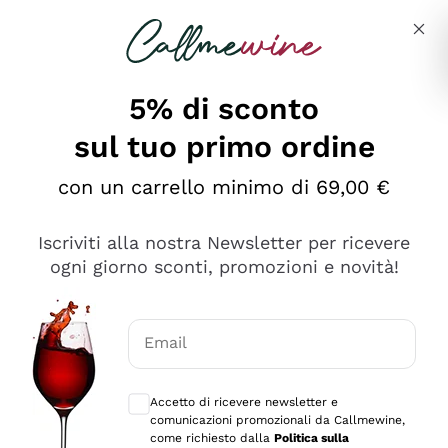
Salta al contenuto principale
Descrivi cosa stai cercando
5% di sconto
sul tuo primo ordine
Ottimo
con un carrello minimo di 69,00 €
4,5
/5
2.566
Iscriviti alla nostra Newsletter per ricevere
recensioni
ogni giorno sconti, promozioni e novità!
Le nostre recensioni a 4 e 5 stelle.
Clicca qui per leggerle tutte >
Email
Precedente
Successivo
Consensi opzionali per ricevere comunica
Accetto di ricevere newsletter e
Ieri
comunicazioni promozionali da Callmewine,
Ordine tutto ok, niente da dire a riguardo. Il sito in se
come richiesto dalla
Politica sulla