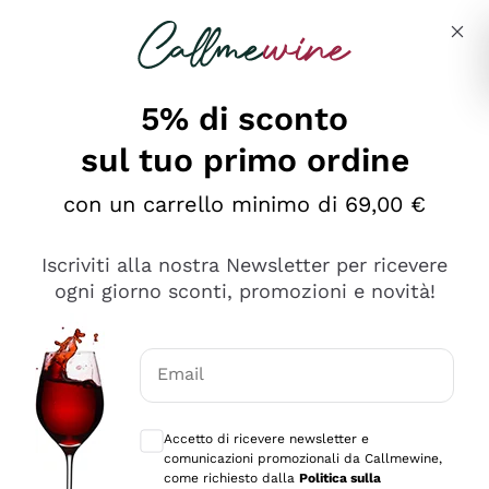
Salta al contenuto principale
Descrivi cosa stai cercando
5% di sconto
sul tuo primo ordine
Ottimo
con un carrello minimo di 69,00 €
4,5
/5
2.566
Iscriviti alla nostra Newsletter per ricevere
recensioni
ogni giorno sconti, promozioni e novità!
Le nostre recensioni a 4 e 5 stelle.
Clicca qui per leggerle tutte >
Email
Precedente
Successivo
Consensi opzionali per ricevere comunica
Accetto di ricevere newsletter e
Ieri
comunicazioni promozionali da Callmewine,
Ordine tutto ok, niente da dire a riguardo. Il sito in se
come richiesto dalla
Politica sulla