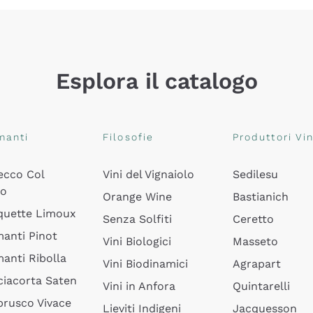
Esplora il catalogo
manti
Filosofie
Produttori Vin
ecco Col
Vini del Vignaiolo
Sedilesu
do
Orange Wine
Bastianich
quette Limoux
Senza Solfiti
Ceretto
anti Pinot
Vini Biologici
Masseto
anti Ribolla
Vini Biodinamici
Agrapart
ciacorta Saten
Vini in Anfora
Quintarelli
rusco Vivace
Lieviti Indigeni
Jacquesson