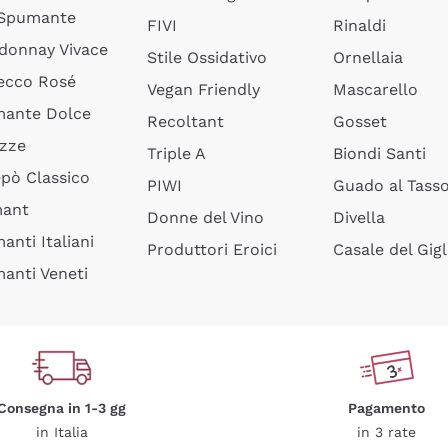
 Spumante
FIVI
Rinaldi
donnay Vivace
Stile Ossidativo
Ornellaia
ecco Rosé
Vegan Friendly
Mascarello
ante Dolce
Recoltant
Gosset
izze
Triple A
Biondi Santi
epò Classico
PIWI
Guado al Tass
mant
Donne del Vino
Divella
anti Italiani
Produttori Eroici
Casale del Gigl
anti Veneti
Consegna in 1-3 gg
Pagamento
in Italia
in 3 rate