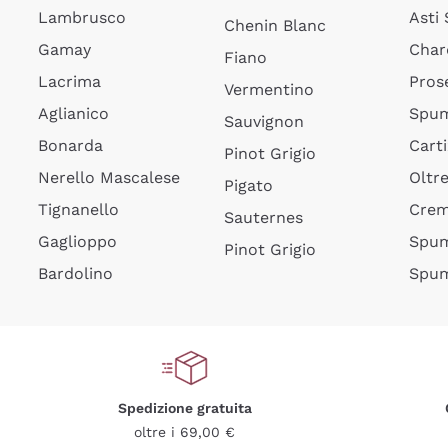
Lambrusco
Asti
Chenin Blanc
Gamay
Char
Fiano
Lacrima
Pros
Vermentino
Aglianico
Spum
Sauvignon
Bonarda
Cart
Pinot Grigio
Nerello Mascalese
Oltr
Pigato
Tignanello
Cre
Sauternes
Gaglioppo
Spum
Pinot Grigio
Bardolino
Spum
Spedizione gratuita
oltre i 69,00 €