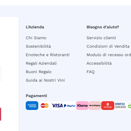
L'Azienda
Bisogno d'aiuto?
Chi Siamo
Servizio clienti
Sostenibilità
Condizioni di Vendita
Enoteche e Ristoranti
Modulo di recesso or
Regali Aziendali
Accessibilità
Buoni Regalo
FAQ
Guida ai Nostri Vini
Pagamenti