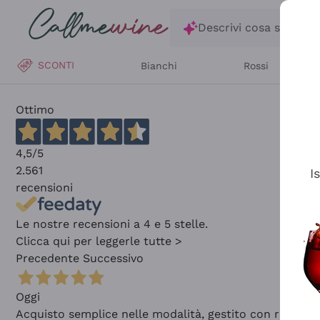
Salta al contenuto principale
Descrivi cosa stai ce
SCONTI
Bianchi
Rossi
Ottimo
4,5
/5
2.561
I
recensioni
Le nostre recensioni a 4 e 5 stelle.
Clicca qui per leggerle tutte >
Precedente
Successivo
Oggi
Acquisto semplice nelle modalità, gestito con rapidità 