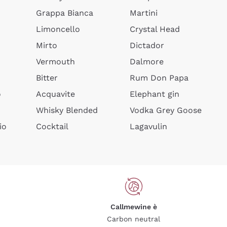
Grappa Bianca
Martini
Limoncello
Crystal Head
Mirto
Dictador
Vermouth
Dalmore
Bitter
Rum Don Papa
o
Acquavite
Elephant gin
Whisky Blended
Vodka Grey Goose
io
Cocktail
Lagavulin
Callmewine è
Carbon neutral