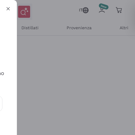
IT
Distillati
Provenienza
Altri
no
ioni e offerte personalizzate