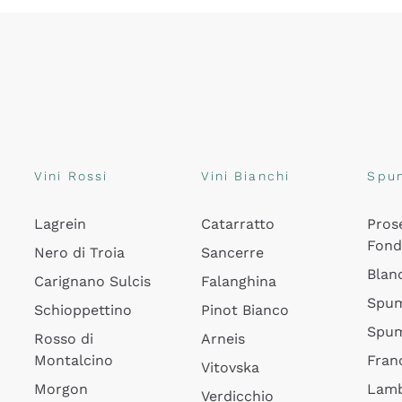
Vini Rossi
Vini Bianchi
Spu
Lagrein
Catarratto
Pros
Fon
Nero di Troia
Sancerre
Blan
Carignano Sulcis
Falanghina
Spum
Schioppettino
Pinot Bianco
Spum
Rosso di
Arneis
Montalcino
Fran
Vitovska
Morgon
Lamb
Verdicchio