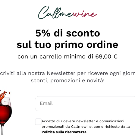
rcando
Champagne
Spumanti
Tutti i Vini
5% di sconto
sul tuo primo ordine
con un carrello minimo di 69,00 €
scriviti alla nostra Newsletter per ricevere ogni gior
sconti, promozioni e novità!
Email
Consensi opzionali per ricevere comunicaz
Accetto di ricevere newsletter e comunicazioni
promozionali da Callmewine, come richiesto dalla
e professionalità
Politica sulla riservatezza