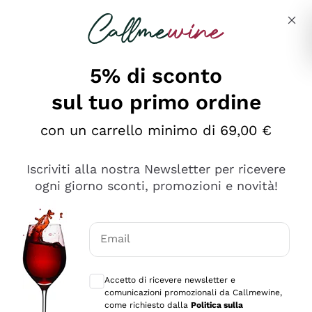
Salta al contenuto principale
Descrivi cosa stai cercando
5% di sconto
sul tuo primo ordine
Ottimo
con un carrello minimo di 69,00 €
4,5
/5
2.567
Iscriviti alla nostra Newsletter per ricevere
recensioni
ogni giorno sconti, promozioni e novità!
Le nostre recensioni a 4 e 5 stelle.
Clicca qui per leggerle tutte >
Email
Precedente
Successivo
Consensi opzionali per ricevere comunica
Accetto di ricevere newsletter e
Oggi
comunicazioni promozionali da Callmewine,
Ottimo servizio!
come richiesto dalla
Politica sulla