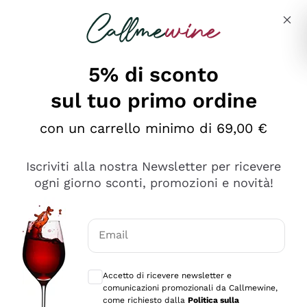
Salta al contenuto principale
Descrivi cosa stai cercando
5% di sconto
sul tuo primo ordine
Ottimo
con un carrello minimo di 69,00 €
4,5
/5
2.559
Iscriviti alla nostra Newsletter per ricevere
recensioni
ogni giorno sconti, promozioni e novità!
Le nostre recensioni a 4 e 5 stelle.
Clicca qui per leggerle tutte >
Email
Precedente
Successivo
Consensi opzionali per ricevere comunica
Accetto di ricevere newsletter e
Oggi
comunicazioni promozionali da Callmewine,
Il catalogo offre moltissime possibilità di scelta tra tanti
come richiesto dalla
Politica sulla