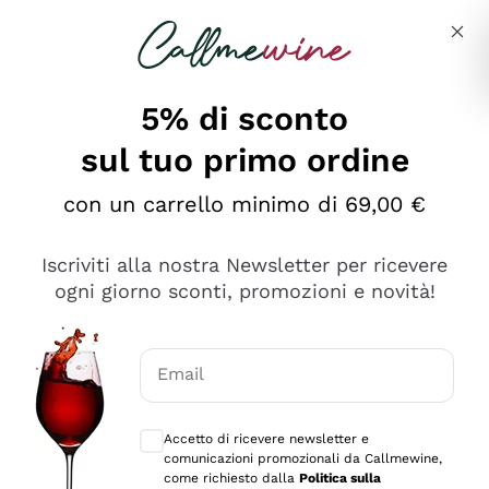
Salta al contenuto principale
Descrivi cosa stai cercando
5% di sconto
sul tuo primo ordine
Ottimo
con un carrello minimo di 69,00 €
4,5
/5
2.551
Iscriviti alla nostra Newsletter per ricevere
recensioni
ogni giorno sconti, promozioni e novità!
Le nostre recensioni a 4 e 5 stelle.
Clicca qui per leggerle tutte >
Email
Precedente
Successivo
Consensi opzionali per ricevere comunica
Accetto di ricevere newsletter e
Oggi
comunicazioni promozionali da Callmewine,
Perfetti e attenti al cliente
come richiesto dalla
Politica sulla