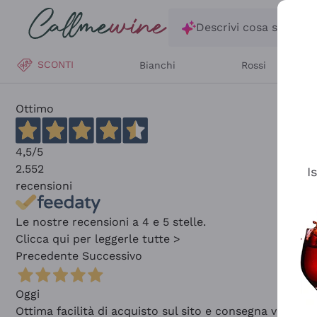
Salta al contenuto principale
Descrivi cosa stai ce
SCONTI
Bianchi
Rossi
Ottimo
4,5
/5
2.552
I
recensioni
Le nostre recensioni a 4 e 5 stelle.
Clicca qui per leggerle tutte >
Precedente
Successivo
Oggi
Ottima facilità di acquisto sul sito e consegna velocis