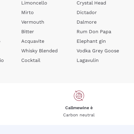
Limoncello
Crystal Head
Mirto
Dictador
Vermouth
Dalmore
Bitter
Rum Don Papa
o
Acquavite
Elephant gin
Whisky Blended
Vodka Grey Goose
io
Cocktail
Lagavulin
Callmewine è
Carbon neutral