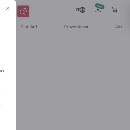
IT
Distillati
Provenienza
Altri
no
ioni e offerte personalizzate