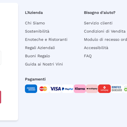
L'Azienda
Bisogno d'aiuto?
Chi Siamo
Servizio clienti
Sostenibilità
Condizioni di Vendita
Enoteche e Ristoranti
Modulo di recesso or
Regali Aziendali
Accessibilità
Buoni Regalo
FAQ
Guida ai Nostri Vini
Pagamenti