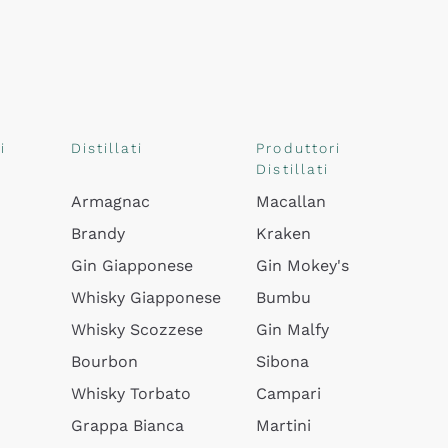
i
Distillati
Produttori
Distillati
Armagnac
Macallan
Brandy
Kraken
Gin Giapponese
Gin Mokey's
Whisky Giapponese
Bumbu
Whisky Scozzese
Gin Malfy
Bourbon
Sibona
Whisky Torbato
Campari
Grappa Bianca
Martini