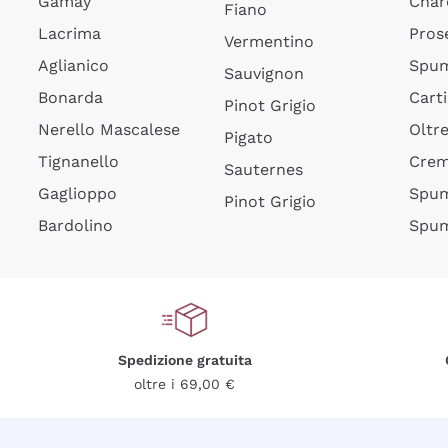
Gamay
Char
Fiano
Lacrima
Pros
Vermentino
Aglianico
Spum
Sauvignon
Bonarda
Cart
Pinot Grigio
Nerello Mascalese
Oltr
Pigato
Tignanello
Cre
Sauternes
Gaglioppo
Spum
Pinot Grigio
Bardolino
Spum
Spedizione gratuita
oltre i 69,00 €