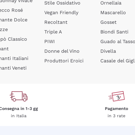
donnay Vivace
Stile Ossidativo
Ornellaia
ecco Rosé
Vegan Friendly
Mascarello
ante Dolce
Recoltant
Gosset
izze
Triple A
Biondi Santi
epò Classico
PIWI
Guado al Tass
mant
Donne del Vino
Divella
anti Italiani
Produttori Eroici
Casale del Gigl
anti Veneti
Consegna in 1-3 gg
Pagamento
in Italia
in 3 rate