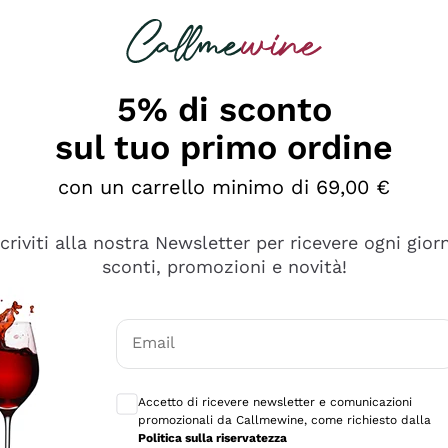
rcando
Champagne
Spumanti
Tutti i Vini
5% di sconto
sul tuo primo ordine
con un carrello minimo di 69,00 €
scriviti alla nostra Newsletter per ricevere ogni gior
sconti, promozioni e novità!
Email
Consensi opzionali per ricevere comunicaz
Accetto di ricevere newsletter e comunicazioni
promozionali da Callmewine, come richiesto dalla
sima
Politica sulla riservatezza