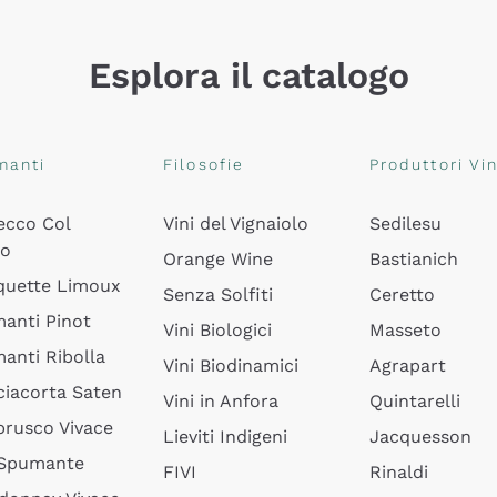
Esplora il catalogo
manti
Filosofie
Produttori Vin
ecco Col
Vini del Vignaiolo
Sedilesu
do
Orange Wine
Bastianich
quette Limoux
Senza Solfiti
Ceretto
anti Pinot
Vini Biologici
Masseto
anti Ribolla
Vini Biodinamici
Agrapart
ciacorta Saten
Vini in Anfora
Quintarelli
rusco Vivace
Lieviti Indigeni
Jacquesson
 Spumante
FIVI
Rinaldi