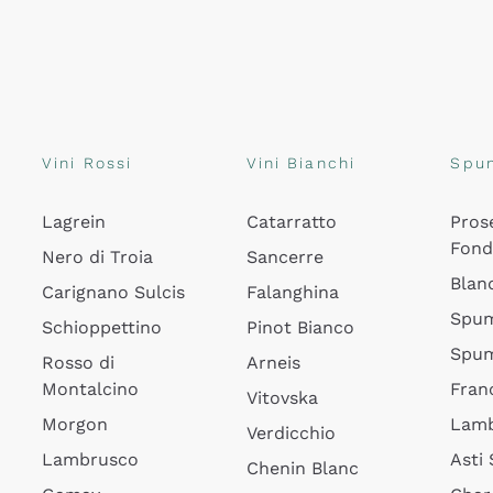
Vini Rossi
Vini Bianchi
Spu
Lagrein
Catarratto
Pros
Fon
Nero di Troia
Sancerre
Blan
Carignano Sulcis
Falanghina
Spum
Schioppettino
Pinot Bianco
Spum
Rosso di
Arneis
Montalcino
Fran
Vitovska
Morgon
Lamb
Verdicchio
Lambrusco
Asti
Chenin Blanc