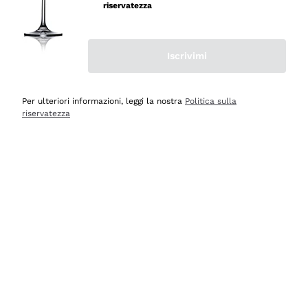
professionalità
riservatezza
Acquirente verificato
Iscrivimi
Ieri
Seri affidabili
Per ulteriori informazioni, leggi la nostra
Politica sulla
riservatezza
Acquirente verificato
Ieri
Il catalogo offre moltissime possibilità di scelta tra tanti
prodotti diversi e con un ampio range di prezzo. Le
indicazioni dei consulenti sono estremamente chiare e
conformi alle caratteristiche dei prodotti acquistati
Acquirente verificato