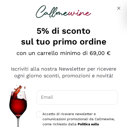
Salta al contenuto principale
Descrivi cosa stai cercando
5% di sconto
sul tuo primo ordine
Ottimo
con un carrello minimo di 69,00 €
4,5
/5
2.561
Iscriviti alla nostra Newsletter per ricevere
recensioni
ogni giorno sconti, promozioni e novità!
Le nostre recensioni a 4 e 5 stelle.
Clicca qui per leggerle tutte >
Email
Precedente
Successivo
Consensi opzionali per ricevere comunica
Accetto di ricevere newsletter e
Oggi
comunicazioni promozionali da Callmewine,
Acquisto semplice nelle modalità, gestito con rapidità e
come richiesto dalla
Politica sulla