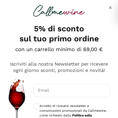
Salta al contenuto principale
Descrivi cosa stai cercando
5% di sconto
sul tuo primo ordine
Ottimo
con un carrello minimo di 69,00 €
4,5
/5
2.561
Iscriviti alla nostra Newsletter per ricevere
recensioni
ogni giorno sconti, promozioni e novità!
Le nostre recensioni a 4 e 5 stelle.
Clicca qui per leggerle tutte >
Email
Precedente
Successivo
Consensi opzionali per ricevere comunica
Accetto di ricevere newsletter e
Oggi
comunicazioni promozionali da Callmewine,
Acquisto semplice nelle modalità, gestito con rapidità e
come richiesto dalla
Politica sulla