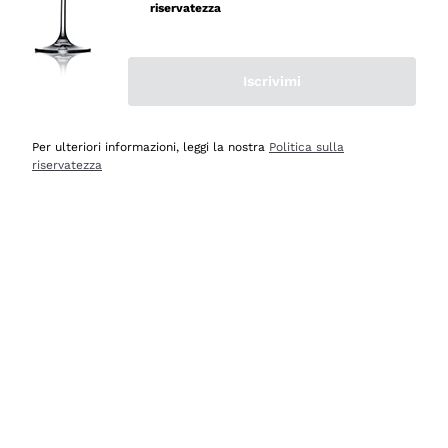
professionalità
riservatezza
Acquirente verificato
Iscrivimi
Oggi
Seri affidabili
Per ulteriori informazioni, leggi la nostra
Politica sulla
riservatezza
Acquirente verificato
Ieri
Il catalogo offre moltissime possibilità di scelta tra tanti
prodotti diversi e con un ampio range di prezzo. Le
indicazioni dei consulenti sono estremamente chiare e
conformi alle caratteristiche dei prodotti acquistati
Acquirente verificato