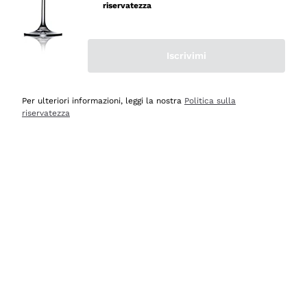
professionalità
riservatezza
Acquirente verificato
Iscrivimi
Ieri
Seri affidabili
Per ulteriori informazioni, leggi la nostra
Politica sulla
riservatezza
Acquirente verificato
Ieri
Il catalogo offre moltissime possibilità di scelta tra tanti
prodotti diversi e con un ampio range di prezzo. Le
indicazioni dei consulenti sono estremamente chiare e
conformi alle caratteristiche dei prodotti acquistati
Acquirente verificato