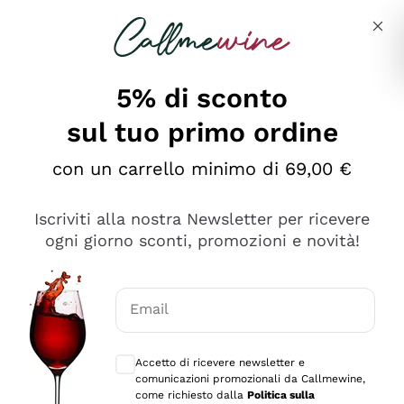
Salta al contenuto principale
Descrivi cosa stai cercando
5% di sconto
sul tuo primo ordine
Ottimo
con un carrello minimo di 69,00 €
4,5
/5
2.561
Iscriviti alla nostra Newsletter per ricevere
recensioni
ogni giorno sconti, promozioni e novità!
Le nostre recensioni a 4 e 5 stelle.
Clicca qui per leggerle tutte >
Email
Precedente
Successivo
Consensi opzionali per ricevere comunica
Accetto di ricevere newsletter e
Oggi
comunicazioni promozionali da Callmewine,
Acquisto semplice nelle modalità, gestito con rapidità e
come richiesto dalla
Politica sulla