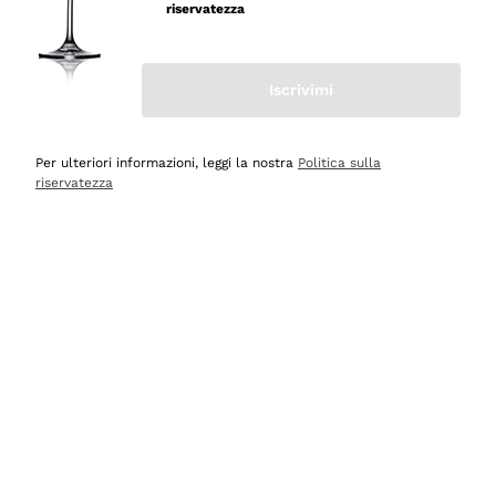
velocissima
riservatezza
Acquirente verificato
Iscrivimi
Ieri
Perfetti e attenti al cliente
Per ulteriori informazioni, leggi la nostra
Politica sulla
riservatezza
Acquirente verificato
Ieri
Semplice nell'uso, puntuali e veloci.
Acquirente verificato
Ieri
Ottima come sempre!