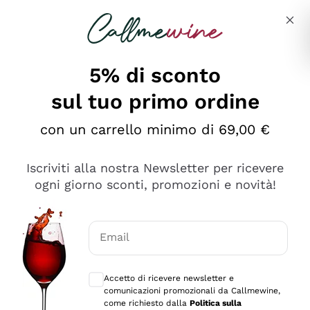
Salta al contenuto principale
Descrivi cosa stai cercando
5% di sconto
sul tuo primo ordine
Ottimo
con un carrello minimo di 69,00 €
4,5
/5
2.552
Iscriviti alla nostra Newsletter per ricevere
recensioni
ogni giorno sconti, promozioni e novità!
Le nostre recensioni a 4 e 5 stelle.
Clicca qui per leggerle tutte >
Email
Precedente
Successivo
Consensi opzionali per ricevere comunica
Accetto di ricevere newsletter e
Oggi
comunicazioni promozionali da Callmewine,
Ottima facilità di acquisto sul sito e consegna
come richiesto dalla
Politica sulla