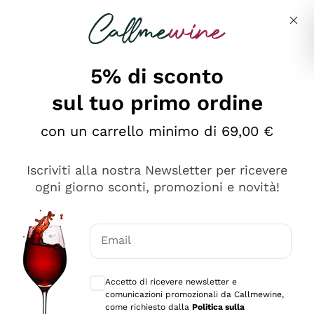
Salta al contenuto principale
Descrivi cosa stai cercando
5% di sconto
sul tuo primo ordine
Ottimo
con un carrello minimo di 69,00 €
4,5
/5
2.566
Iscriviti alla nostra Newsletter per ricevere
recensioni
ogni giorno sconti, promozioni e novità!
Le nostre recensioni a 4 e 5 stelle.
Clicca qui per leggerle tutte >
Email
Precedente
Successivo
Consensi opzionali per ricevere comunica
Accetto di ricevere newsletter e
Oggi
comunicazioni promozionali da Callmewine,
Ordine tutto ok, niente da dire a riguardo. Il sito in se
come richiesto dalla
Politica sulla