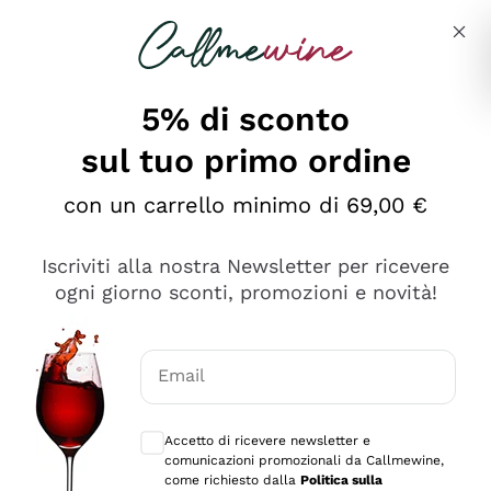
Salta al contenuto principale
Descrivi cosa stai cercando
5% di sconto
sul tuo primo ordine
Ottimo
con un carrello minimo di 69,00 €
4,5
/5
2.566
Iscriviti alla nostra Newsletter per ricevere
recensioni
ogni giorno sconti, promozioni e novità!
Le nostre recensioni a 4 e 5 stelle.
Clicca qui per leggerle tutte >
Email
Precedente
Successivo
Consensi opzionali per ricevere comunica
Accetto di ricevere newsletter e
2 Giorni Fa
comunicazioni promozionali da Callmewine,
Ordine tutto ok, niente da dire a riguardo. Il sito in se
come richiesto dalla
Politica sulla