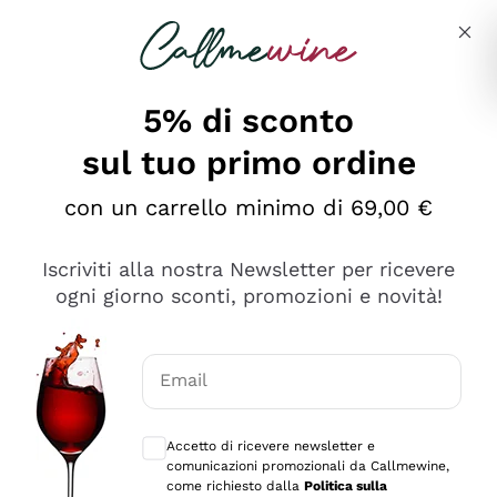
Salta al contenuto principale
Descrivi cosa stai cercando
5% di sconto
sul tuo primo ordine
Ottimo
con un carrello minimo di 69,00 €
4,5
/5
2.559
Iscriviti alla nostra Newsletter per ricevere
recensioni
ogni giorno sconti, promozioni e novità!
Le nostre recensioni a 4 e 5 stelle.
Clicca qui per leggerle tutte >
Email
Precedente
Successivo
Consensi opzionali per ricevere comunica
Accetto di ricevere newsletter e
Oggi
comunicazioni promozionali da Callmewine,
Il catalogo offre moltissime possibilità di scelta tra tanti
come richiesto dalla
Politica sulla