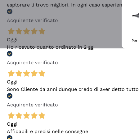
esplorare li trovo migliori. In ogni caso esperienza buo
Acquirente verificato
Oggi
Per 
Ho ricevuto quanto ordinato in 2 gg
Acquirente verificato
Oggi
Sono Cliente da anni dunque credo di aver detto tutto
Acquirente verificato
Oggi
Affidabili e precisi nelle consegne