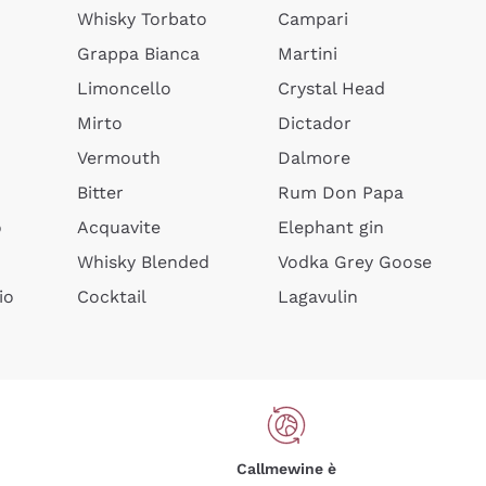
Whisky Torbato
Campari
Grappa Bianca
Martini
Limoncello
Crystal Head
Mirto
Dictador
Vermouth
Dalmore
Bitter
Rum Don Papa
o
Acquavite
Elephant gin
Whisky Blended
Vodka Grey Goose
io
Cocktail
Lagavulin
Callmewine è