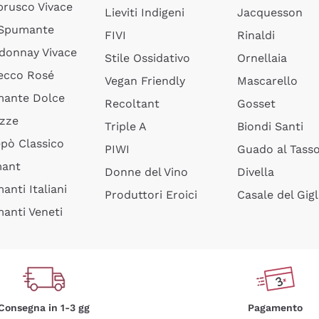
rusco Vivace
Lieviti Indigeni
Jacquesson
 Spumante
FIVI
Rinaldi
donnay Vivace
Stile Ossidativo
Ornellaia
ecco Rosé
Vegan Friendly
Mascarello
ante Dolce
Recoltant
Gosset
izze
Triple A
Biondi Santi
epò Classico
PIWI
Guado al Tass
mant
Donne del Vino
Divella
anti Italiani
Produttori Eroici
Casale del Gigl
anti Veneti
Consegna in 1-3 gg
Pagamento