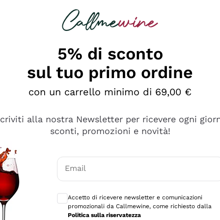
rcando
Champagne
Spumanti
Tutti i Vini
5% di sconto
sul tuo primo ordine
con un carrello minimo di 69,00 €
scriviti alla nostra Newsletter per ricevere ogni gior
sconti, promozioni e novità!
Email
Consensi opzionali per ricevere comunicaz
Accetto di ricevere newsletter e comunicazioni
promozionali da Callmewine, come richiesto dalla
se non è male ma secondo me ci sono alternative che hanno p
Politica sulla riservatezza