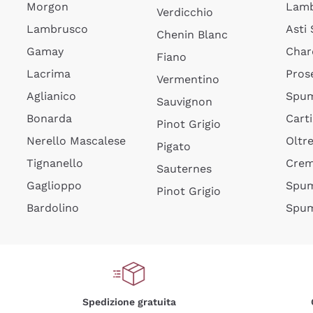
Morgon
Lamb
Verdicchio
Lambrusco
Asti
Chenin Blanc
Gamay
Char
Fiano
Lacrima
Pros
Vermentino
Aglianico
Spum
Sauvignon
Bonarda
Cart
Pinot Grigio
Nerello Mascalese
Oltr
Pigato
Tignanello
Cre
Sauternes
Gaglioppo
Spum
Pinot Grigio
Bardolino
Spum
Spedizione gratuita