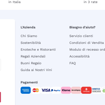
in Italia
in 3 rate
L'Azienda
Bisogno d'aiuto?
Chi Siamo
Servizio clienti
Sostenibilità
Condizioni di Vendita
Enoteche e Ristoranti
Modulo di recesso or
Regali Aziendali
Accessibilità
Buoni Regalo
FAQ
Guida ai Nostri Vini
Pagamenti