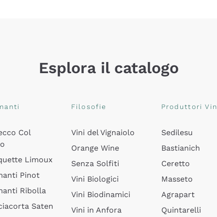
Esplora il catalogo
manti
Filosofie
Produttori Vin
ecco Col
Vini del Vignaiolo
Sedilesu
do
Orange Wine
Bastianich
quette Limoux
Senza Solfiti
Ceretto
anti Pinot
Vini Biologici
Masseto
anti Ribolla
Vini Biodinamici
Agrapart
ciacorta Saten
Vini in Anfora
Quintarelli