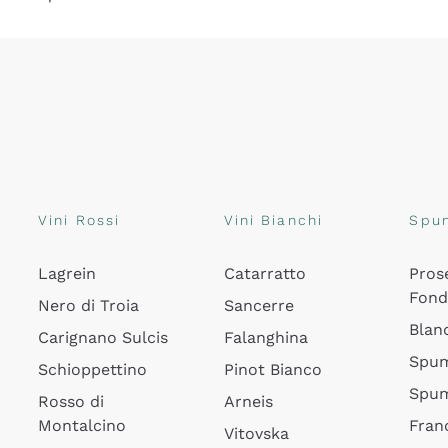
Vini Rossi
Vini Bianchi
Spu
Lagrein
Catarratto
Pros
Fon
Nero di Troia
Sancerre
Blan
Carignano Sulcis
Falanghina
Spum
Schioppettino
Pinot Bianco
Spum
Rosso di
Arneis
Montalcino
Fran
Vitovska