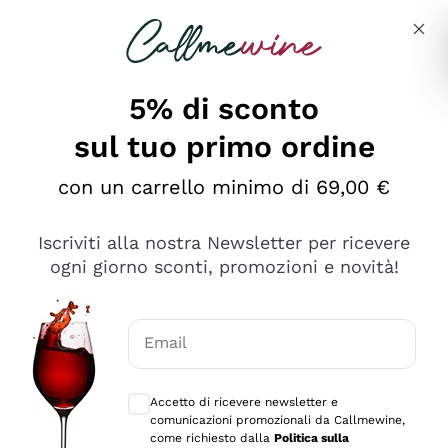
Salta al contenuto principale
Descrivi cosa stai cercando
5% di sconto
sul tuo primo ordine
Ottimo
con un carrello minimo di 69,00 €
4,5
/5
2.559
Iscriviti alla nostra Newsletter per ricevere
recensioni
ogni giorno sconti, promozioni e novità!
Le nostre recensioni a 4 e 5 stelle.
Clicca qui per leggerle tutte >
Email
Precedente
Successivo
Consensi opzionali per ricevere comunica
Accetto di ricevere newsletter e
Oggi
comunicazioni promozionali da Callmewine,
Il catalogo offre moltissime possibilità di scelta tra tanti
come richiesto dalla
Politica sulla