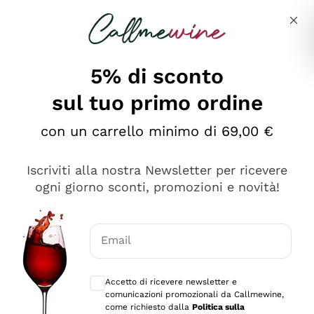
Salta al contenuto principale
Descrivi cosa stai cercando
5% di sconto
sul tuo primo ordine
Ottimo
con un carrello minimo di 69,00 €
4,5
/5
2.566
Iscriviti alla nostra Newsletter per ricevere
recensioni
ogni giorno sconti, promozioni e novità!
Le nostre recensioni a 4 e 5 stelle.
Clicca qui per leggerle tutte >
Email
Precedente
Successivo
Consensi opzionali per ricevere comunica
Accetto di ricevere newsletter e
2 Giorni Fa
comunicazioni promozionali da Callmewine,
Ordine tutto ok, niente da dire a riguardo. Il sito in se
come richiesto dalla
Politica sulla