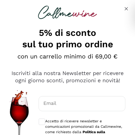
Salta al contenuto principale
Descrivi cosa stai cercando
5% di sconto
sul tuo primo ordine
Ottimo
con un carrello minimo di 69,00 €
4,5
/5
2.551
Iscriviti alla nostra Newsletter per ricevere
recensioni
ogni giorno sconti, promozioni e novità!
Le nostre recensioni a 4 e 5 stelle.
Clicca qui per leggerle tutte >
Email
Precedente
Successivo
Consensi opzionali per ricevere comunica
Accetto di ricevere newsletter e
Oggi
comunicazioni promozionali da Callmewine,
Perfetti e attenti al cliente
come richiesto dalla
Politica sulla