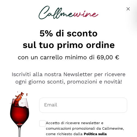
Salta al contenuto principale
Descrivi cosa stai cercando
5% di sconto
sul tuo primo ordine
Ottimo
con un carrello minimo di 69,00 €
4,5
/5
2.566
Iscriviti alla nostra Newsletter per ricevere
recensioni
ogni giorno sconti, promozioni e novità!
Le nostre recensioni a 4 e 5 stelle.
Clicca qui per leggerle tutte >
Email
Precedente
Successivo
Consensi opzionali per ricevere comunica
Accetto di ricevere newsletter e
Oggi
comunicazioni promozionali da Callmewine,
Ordine tutto ok, niente da dire a riguardo. Il sito in se
come richiesto dalla
Politica sulla