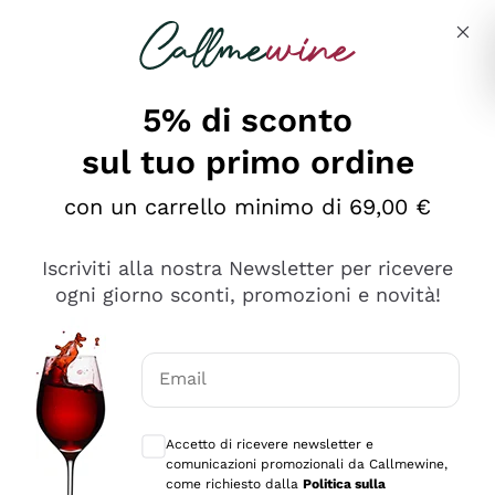
Salta al contenuto principale
Descrivi cosa stai cercando
5% di sconto
sul tuo primo ordine
Ottimo
con un carrello minimo di 69,00 €
4,5
/5
2.559
Iscriviti alla nostra Newsletter per ricevere
recensioni
ogni giorno sconti, promozioni e novità!
Le nostre recensioni a 4 e 5 stelle.
Clicca qui per leggerle tutte >
Email
Precedente
Successivo
Consensi opzionali per ricevere comunica
Accetto di ricevere newsletter e
Oggi
comunicazioni promozionali da Callmewine,
Il catalogo offre moltissime possibilità di scelta tra tanti
come richiesto dalla
Politica sulla