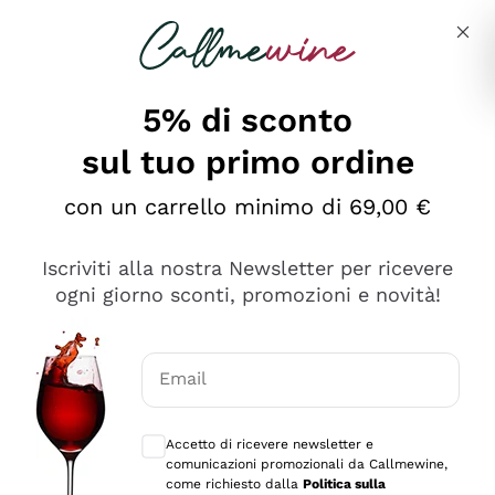
Salta al contenuto principale
Descrivi cosa stai cercando
5% di sconto
sul tuo primo ordine
Ottimo
con un carrello minimo di 69,00 €
4,5
/5
2.561
Iscriviti alla nostra Newsletter per ricevere
recensioni
ogni giorno sconti, promozioni e novità!
Le nostre recensioni a 4 e 5 stelle.
Clicca qui per leggerle tutte >
Email
Precedente
Successivo
Consensi opzionali per ricevere comunica
Accetto di ricevere newsletter e
Oggi
comunicazioni promozionali da Callmewine,
Acquisto semplice nelle modalità, gestito con rapidità e
come richiesto dalla
Politica sulla