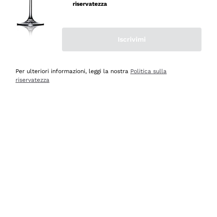
professionalità
riservatezza
Acquirente verificato
Iscrivimi
Oggi
Seri affidabili
Per ulteriori informazioni, leggi la nostra
Politica sulla
riservatezza
Acquirente verificato
Ieri
Il catalogo offre moltissime possibilità di scelta tra tanti
prodotti diversi e con un ampio range di prezzo. Le
indicazioni dei consulenti sono estremamente chiare e
conformi alle caratteristiche dei prodotti acquistati
Acquirente verificato