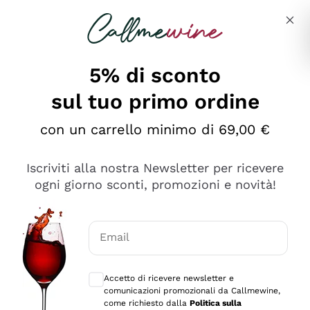
Salta al contenuto principale
Descrivi cosa stai cercando
5% di sconto
sul tuo primo ordine
Ottimo
con un carrello minimo di 69,00 €
4,5
/5
2.567
Iscriviti alla nostra Newsletter per ricevere
recensioni
ogni giorno sconti, promozioni e novità!
Le nostre recensioni a 4 e 5 stelle.
Clicca qui per leggerle tutte >
Email
Precedente
Successivo
Consensi opzionali per ricevere comunica
Accetto di ricevere newsletter e
Oggi
comunicazioni promozionali da Callmewine,
Ottimo servizio!
come richiesto dalla
Politica sulla