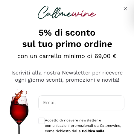
Salta al contenuto principale
Descrivi cosa stai cercando
5% di sconto
sul tuo primo ordine
Ottimo
con un carrello minimo di 69,00 €
4,5
/5
2.566
Iscriviti alla nostra Newsletter per ricevere
recensioni
ogni giorno sconti, promozioni e novità!
Le nostre recensioni a 4 e 5 stelle.
Clicca qui per leggerle tutte >
Email
Precedente
Successivo
Consensi opzionali per ricevere comunica
Accetto di ricevere newsletter e
Ieri
comunicazioni promozionali da Callmewine,
Ordine tutto ok, niente da dire a riguardo. Il sito in se
come richiesto dalla
Politica sulla