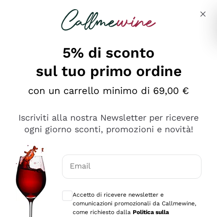
Salta al contenuto principale
Descrivi cosa stai cercando
5% di sconto
sul tuo primo ordine
Ottimo
con un carrello minimo di 69,00 €
4,5
/5
2.566
Iscriviti alla nostra Newsletter per ricevere
recensioni
ogni giorno sconti, promozioni e novità!
Le nostre recensioni a 4 e 5 stelle.
Clicca qui per leggerle tutte >
Email
Precedente
Successivo
Consensi opzionali per ricevere comunica
Accetto di ricevere newsletter e
Oggi
comunicazioni promozionali da Callmewine,
Ordine tutto ok, niente da dire a riguardo. Il sito in se
come richiesto dalla
Politica sulla