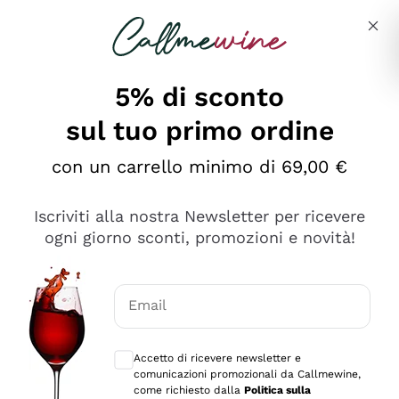
Salta al contenuto principale
Descrivi cosa stai cercando
5% di sconto
sul tuo primo ordine
Ottimo
con un carrello minimo di 69,00 €
4,5
/5
2.566
Iscriviti alla nostra Newsletter per ricevere
recensioni
ogni giorno sconti, promozioni e novità!
Le nostre recensioni a 4 e 5 stelle.
Clicca qui per leggerle tutte >
Email
Precedente
Successivo
Consensi opzionali per ricevere comunica
Accetto di ricevere newsletter e
Oggi
comunicazioni promozionali da Callmewine,
Ordine tutto ok, niente da dire a riguardo. Il sito in se
come richiesto dalla
Politica sulla