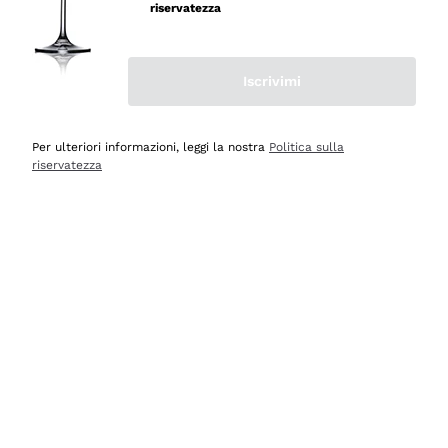
professionalità
riservatezza
Acquirente verificato
Iscrivimi
Oggi
Seri affidabili
Per ulteriori informazioni, leggi la nostra
Politica sulla
riservatezza
Acquirente verificato
Ieri
Il catalogo offre moltissime possibilità di scelta tra tanti
prodotti diversi e con un ampio range di prezzo. Le
indicazioni dei consulenti sono estremamente chiare e
conformi alle caratteristiche dei prodotti acquistati
Acquirente verificato