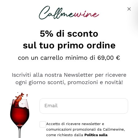
Salta al contenuto principale
Descrivi cosa stai cercando
5% di sconto
sul tuo primo ordine
Ottimo
con un carrello minimo di 69,00 €
4,5
/5
2.561
Iscriviti alla nostra Newsletter per ricevere
recensioni
ogni giorno sconti, promozioni e novità!
Le nostre recensioni a 4 e 5 stelle.
Clicca qui per leggerle tutte >
Email
Precedente
Successivo
Consensi opzionali per ricevere comunica
Accetto di ricevere newsletter e
Oggi
comunicazioni promozionali da Callmewine,
Acquisto semplice nelle modalità, gestito con rapidità e
come richiesto dalla
Politica sulla