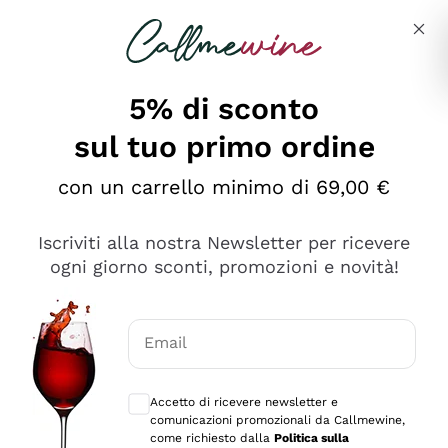
Salta al contenuto principale
Descrivi cosa stai cercando
5% di sconto
sul tuo primo ordine
Ottimo
con un carrello minimo di 69,00 €
4,5
/5
2.552
Iscriviti alla nostra Newsletter per ricevere
recensioni
ogni giorno sconti, promozioni e novità!
Le nostre recensioni a 4 e 5 stelle.
Clicca qui per leggerle tutte >
Email
Precedente
Successivo
Consensi opzionali per ricevere comunica
Accetto di ricevere newsletter e
Oggi
comunicazioni promozionali da Callmewine,
Ottima facilità di acquisto sul sito e consegna
come richiesto dalla
Politica sulla