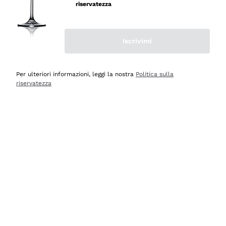
velocissima
riservatezza
Acquirente verificato
Iscrivimi
Ieri
Perfetti e attenti al cliente
Per ulteriori informazioni, leggi la nostra
Politica sulla
riservatezza
Acquirente verificato
Ieri
Semplice nell'uso, puntuali e veloci.
Acquirente verificato
Ieri
Ottima come sempre!