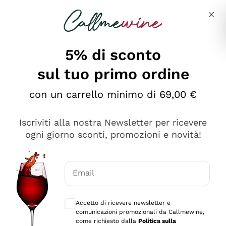
Salta al contenuto principale
Descrivi cosa stai cercando
5% di sconto
sul tuo primo ordine
Ottimo
con un carrello minimo di 69,00 €
4,5
/5
2.551
Iscriviti alla nostra Newsletter per ricevere
recensioni
ogni giorno sconti, promozioni e novità!
Le nostre recensioni a 4 e 5 stelle.
Clicca qui per leggerle tutte >
Email
Precedente
Successivo
Consensi opzionali per ricevere comunica
Accetto di ricevere newsletter e
Oggi
comunicazioni promozionali da Callmewine,
Perfetti e attenti al cliente
come richiesto dalla
Politica sulla