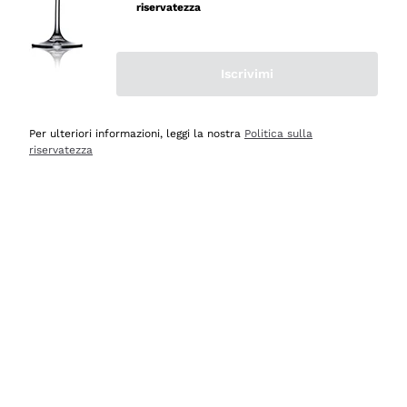
professionalità
riservatezza
Acquirente verificato
Iscrivimi
Oggi
Seri affidabili
Per ulteriori informazioni, leggi la nostra
Politica sulla
riservatezza
Acquirente verificato
Ieri
Il catalogo offre moltissime possibilità di scelta tra tanti
prodotti diversi e con un ampio range di prezzo. Le
indicazioni dei consulenti sono estremamente chiare e
conformi alle caratteristiche dei prodotti acquistati
Acquirente verificato