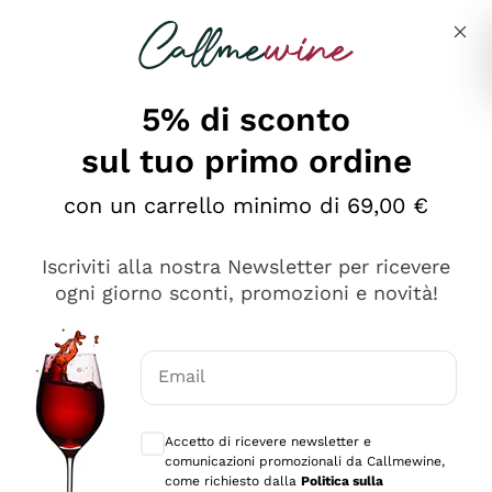
Salta al contenuto principale
Descrivi cosa stai cercando
5% di sconto
sul tuo primo ordine
Ottimo
con un carrello minimo di 69,00 €
4,5
/5
2.561
Iscriviti alla nostra Newsletter per ricevere
recensioni
ogni giorno sconti, promozioni e novità!
Le nostre recensioni a 4 e 5 stelle.
Clicca qui per leggerle tutte >
Email
Precedente
Successivo
Consensi opzionali per ricevere comunica
Accetto di ricevere newsletter e
Oggi
comunicazioni promozionali da Callmewine,
Acquisto semplice nelle modalità, gestito con rapidità e
come richiesto dalla
Politica sulla