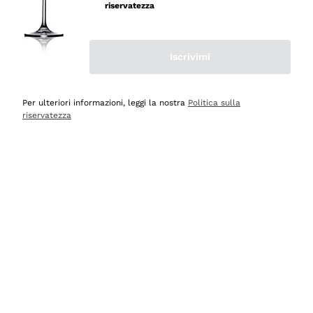
velocissima
riservatezza
Acquirente verificato
Iscrivimi
Ieri
Perfetti e attenti al cliente
Per ulteriori informazioni, leggi la nostra
Politica sulla
riservatezza
Acquirente verificato
2 Giorni Fa
Semplice nell'uso, puntuali e veloci.
Acquirente verificato
2 Giorni Fa
Ottima come sempre!