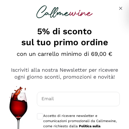
Salta al contenuto principale
Descrivi cosa stai cercando
5% di sconto
sul tuo primo ordine
Ottimo
con un carrello minimo di 69,00 €
4,5
/5
2.552
Iscriviti alla nostra Newsletter per ricevere
recensioni
ogni giorno sconti, promozioni e novità!
Le nostre recensioni a 4 e 5 stelle.
Clicca qui per leggerle tutte >
Email
Precedente
Successivo
Consensi opzionali per ricevere comunica
Accetto di ricevere newsletter e
Oggi
comunicazioni promozionali da Callmewine,
Ottima facilità di acquisto sul sito e consegna
come richiesto dalla
Politica sulla