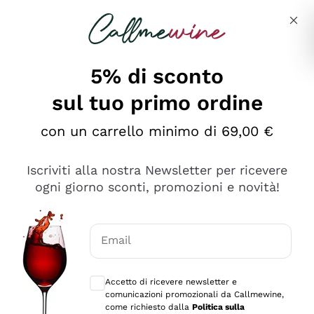
Salta al contenuto principale
Descrivi cosa stai cercando
5% di sconto
sul tuo primo ordine
Ottimo
con un carrello minimo di 69,00 €
4,5
/5
2.551
Iscriviti alla nostra Newsletter per ricevere
recensioni
ogni giorno sconti, promozioni e novità!
Le nostre recensioni a 4 e 5 stelle.
Clicca qui per leggerle tutte >
Email
Precedente
Successivo
Consensi opzionali per ricevere comunica
Accetto di ricevere newsletter e
Oggi
comunicazioni promozionali da Callmewine,
Perfetti e attenti al cliente
come richiesto dalla
Politica sulla