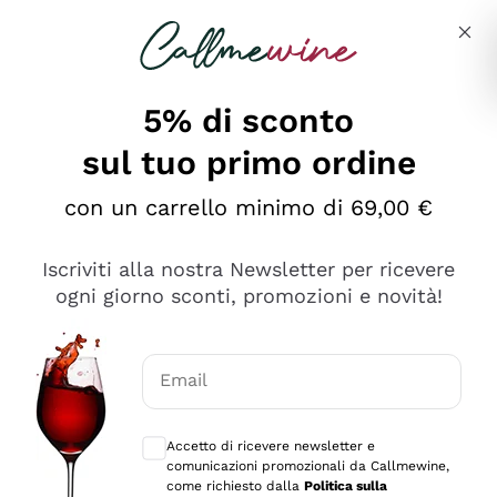
Salta al contenuto principale
Descrivi cosa stai cercando
5% di sconto
sul tuo primo ordine
Ottimo
con un carrello minimo di 69,00 €
4,5
/5
2.559
Iscriviti alla nostra Newsletter per ricevere
recensioni
ogni giorno sconti, promozioni e novità!
Le nostre recensioni a 4 e 5 stelle.
Clicca qui per leggerle tutte >
Email
Precedente
Successivo
Consensi opzionali per ricevere comunica
Accetto di ricevere newsletter e
Oggi
comunicazioni promozionali da Callmewine,
Il catalogo offre moltissime possibilità di scelta tra tanti
come richiesto dalla
Politica sulla