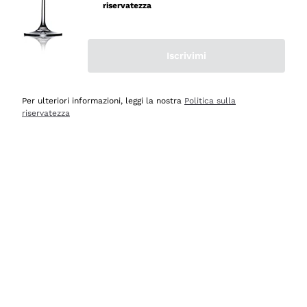
velocissima
riservatezza
Acquirente verificato
Iscrivimi
Ieri
Perfetti e attenti al cliente
Per ulteriori informazioni, leggi la nostra
Politica sulla
riservatezza
Acquirente verificato
Ieri
Semplice nell'uso, puntuali e veloci.
Acquirente verificato
Ieri
Ottima come sempre!