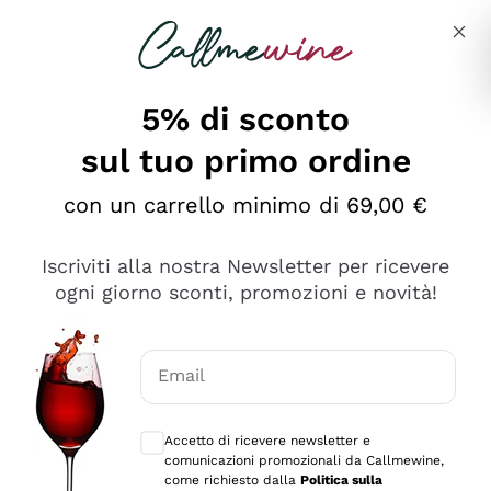
Salta al contenuto principale
Descrivi cosa stai cercando
5% di sconto
sul tuo primo ordine
Ottimo
con un carrello minimo di 69,00 €
4,5
/5
2.552
Iscriviti alla nostra Newsletter per ricevere
recensioni
ogni giorno sconti, promozioni e novità!
Le nostre recensioni a 4 e 5 stelle.
Clicca qui per leggerle tutte >
Email
Precedente
Successivo
Consensi opzionali per ricevere comunica
Accetto di ricevere newsletter e
Oggi
comunicazioni promozionali da Callmewine,
Ottima facilità di acquisto sul sito e consegna
come richiesto dalla
Politica sulla