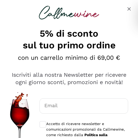
Salta al contenuto principale
Descrivi cosa stai cercando
5% di sconto
sul tuo primo ordine
con un carrello minimo di 69,00 €
Esplora il catalogo
Iscriviti alla nostra Newsletter per ricevere
ogni giorno sconti, promozioni e novità!
Vini Rossi
Lagrein
Vini Bianchi
Email
Nero di Troia
Consensi opzionali per ricevere comunica
Catarratto
Spumanti
Carignano Sulcis
Accetto di ricevere newsletter e
Sancerre
comunicazioni promozionali da Callmewine,
Schioppettino
Prosecco Col Fondo
Filosofie
come richiesto dalla
Politica sulla
Falanghina