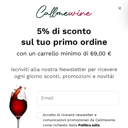
Salta al contenuto principale
Descrivi cosa stai cercando
5% di sconto
sul tuo primo ordine
Ottimo
con un carrello minimo di 69,00 €
4,5
/5
2.559
Iscriviti alla nostra Newsletter per ricevere
recensioni
ogni giorno sconti, promozioni e novità!
Le nostre recensioni a 4 e 5 stelle.
Clicca qui per leggerle tutte >
Email
Precedente
Successivo
Consensi opzionali per ricevere comunica
Accetto di ricevere newsletter e
Oggi
comunicazioni promozionali da Callmewine,
Il catalogo offre moltissime possibilità di scelta tra tanti
come richiesto dalla
Politica sulla