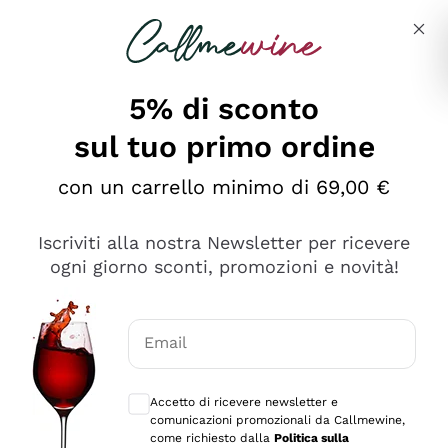
Salta al contenuto principale
Descrivi cosa stai cercando
5% di sconto
sul tuo primo ordine
Ottimo
con un carrello minimo di 69,00 €
4,5
/5
2.566
Iscriviti alla nostra Newsletter per ricevere
recensioni
ogni giorno sconti, promozioni e novità!
Le nostre recensioni a 4 e 5 stelle.
Clicca qui per leggerle tutte >
Email
Precedente
Successivo
Consensi opzionali per ricevere comunica
Accetto di ricevere newsletter e
Ieri
comunicazioni promozionali da Callmewine,
Ordine tutto ok, niente da dire a riguardo. Il sito in se
come richiesto dalla
Politica sulla