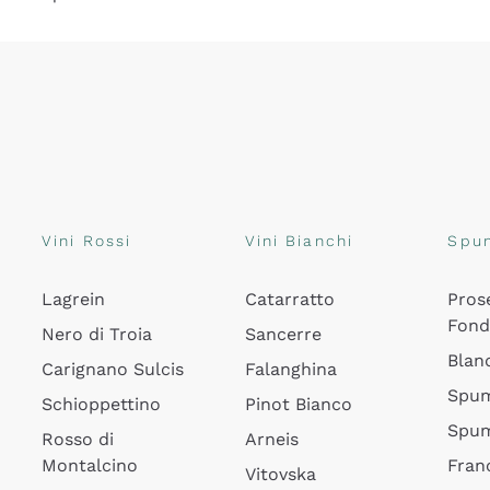
Vini Rossi
Vini Bianchi
Spu
Lagrein
Catarratto
Pros
Fon
Nero di Troia
Sancerre
Blan
Carignano Sulcis
Falanghina
Spum
Schioppettino
Pinot Bianco
Spum
Rosso di
Arneis
Montalcino
Fran
Vitovska