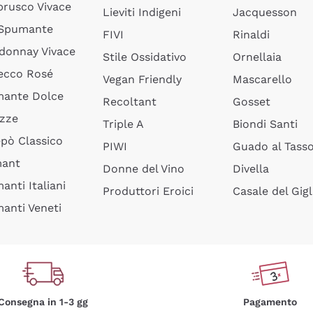
rusco Vivace
Lieviti Indigeni
Jacquesson
 Spumante
FIVI
Rinaldi
donnay Vivace
Stile Ossidativo
Ornellaia
ecco Rosé
Vegan Friendly
Mascarello
ante Dolce
Recoltant
Gosset
izze
Triple A
Biondi Santi
epò Classico
PIWI
Guado al Tass
mant
Donne del Vino
Divella
anti Italiani
Produttori Eroici
Casale del Gigl
anti Veneti
Consegna in 1-3 gg
Pagamento