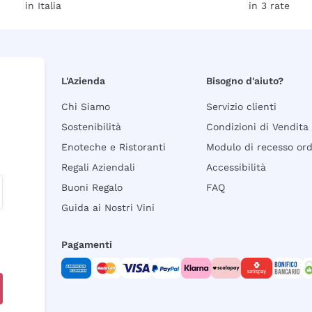
in Italia
in 3 rate
L'Azienda
Bisogno d'aiuto?
Chi Siamo
Servizio clienti
Sostenibilità
Condizioni di Vendita
Enoteche e Ristoranti
Modulo di recesso or
Regali Aziendali
Accessibilità
Buoni Regalo
FAQ
Guida ai Nostri Vini
Pagamenti