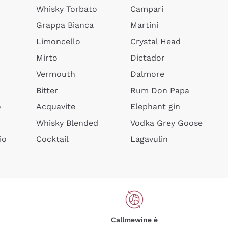
Whisky Torbato
Campari
Grappa Bianca
Martini
Limoncello
Crystal Head
Mirto
Dictador
Vermouth
Dalmore
Bitter
Rum Don Papa
o
Acquavite
Elephant gin
Whisky Blended
Vodka Grey Goose
io
Cocktail
Lagavulin
Callmewine è