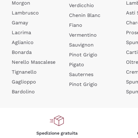
Morgon
Lamb
Verdicchio
Lambrusco
Asti
Chenin Blanc
Gamay
Char
Fiano
Lacrima
Pros
Vermentino
Aglianico
Spum
Sauvignon
Bonarda
Cart
Pinot Grigio
Nerello Mascalese
Oltr
Pigato
Tignanello
Cre
Sauternes
Gaglioppo
Spum
Pinot Grigio
Bardolino
Spum
Spedizione gratuita