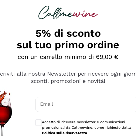
rcando
Champagne
Spumanti
Tutti i Vini
5% di sconto
sul tuo primo ordine
con un carrello minimo di 69,00 €
scriviti alla nostra Newsletter per ricevere ogni gior
sconti, promozioni e novità!
Email
Consensi opzionali per ricevere comunicaz
Accetto di ricevere newsletter e comunicazioni
promozionali da Callmewine, come richiesto dalla
se non è male ma secondo me ci sono alternative che hanno p
Politica sulla riservatezza