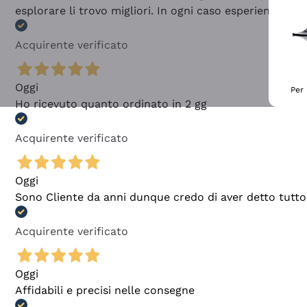
esplorare li trovo migliori. In ogni caso esperienza buo
Acquirente verificato
Oggi
Per 
Ho ricevuto quanto ordinato in 2 gg
Acquirente verificato
Oggi
Sono Cliente da anni dunque credo di aver detto tutto
Acquirente verificato
Oggi
Affidabili e precisi nelle consegne