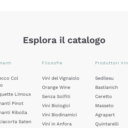
Esplora il catalogo
manti
Filosofie
Produttori Vin
ecco Col
Vini del Vignaiolo
Sedilesu
do
Orange Wine
Bastianich
quette Limoux
Senza Solfiti
Ceretto
anti Pinot
Vini Biologici
Masseto
anti Ribolla
Vini Biodinamici
Agrapart
ciacorta Saten
Vini in Anfora
Quintarelli