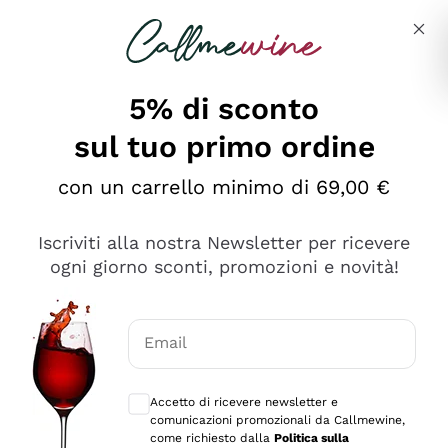
Salta al contenuto principale
Descrivi cosa stai cercando
5% di sconto
sul tuo primo ordine
Ottimo
con un carrello minimo di 69,00 €
4,5
/5
2.566
Iscriviti alla nostra Newsletter per ricevere
recensioni
ogni giorno sconti, promozioni e novità!
Le nostre recensioni a 4 e 5 stelle.
Clicca qui per leggerle tutte >
Email
Precedente
Successivo
Consensi opzionali per ricevere comunica
Accetto di ricevere newsletter e
Oggi
comunicazioni promozionali da Callmewine,
Ordine tutto ok, niente da dire a riguardo. Il sito in se
come richiesto dalla
Politica sulla