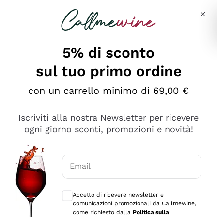
Salta al contenuto principale
Descrivi cosa stai cercando
5% di sconto
sul tuo primo ordine
Ottimo
con un carrello minimo di 69,00 €
4,5
/5
2.551
Iscriviti alla nostra Newsletter per ricevere
recensioni
ogni giorno sconti, promozioni e novità!
Le nostre recensioni a 4 e 5 stelle.
Clicca qui per leggerle tutte >
Email
Precedente
Successivo
Consensi opzionali per ricevere comunica
Accetto di ricevere newsletter e
Oggi
comunicazioni promozionali da Callmewine,
Perfetti e attenti al cliente
come richiesto dalla
Politica sulla